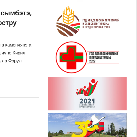
 сымбэтэ,
остру
ла каменчянэ а
зиуне Кирил
а ла Форул