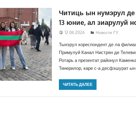
Читиць ын нумэрул де
13 юние, ал зиарулуй н
12.06.2026
Дмитрий
Новости ГУ
Тынэрул кореспондент де ла филиа
Примулуй Канал Нистрян де Телеви
Ротарь а презентат районул Каменк
Тинерилор, каре с-а десфэшурат ын
ЧИТАТЬ ДАЛЕЕ