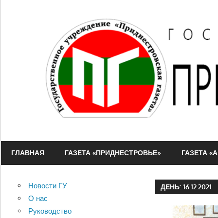
Перейти
к
содержимому
ГУ
"Приднестровская
ГЛАВНАЯ
ГАЗЕТА «ПРИДНЕСТРОВЬЕ»
ГАЗЕТА «
газета"
Новости ГУ
ДЕНЬ:
16.12.2021
О нас
Руководство