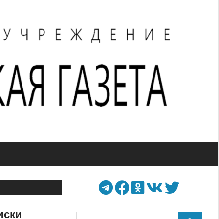
иски
Поиск