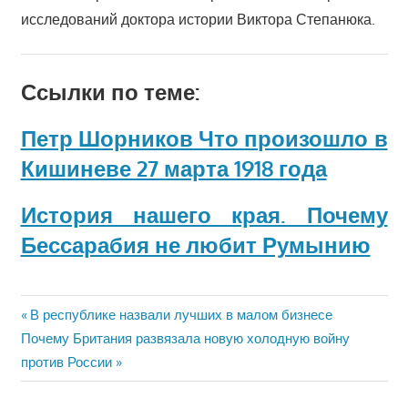
исследований доктора истории Виктора Степанюка.
Ссылки по теме:
Петр Шорников Что произошло в
Кишиневе 27 марта 1918 года
История нашего края. Почему
Бессарабия не любит Румынию
Навигация
Предыдущая
В республике назвали лучших в малом бизнесе
Следующая
запись:
Почему Британия развязала новую холодную войну
по
запись:
против России
записям