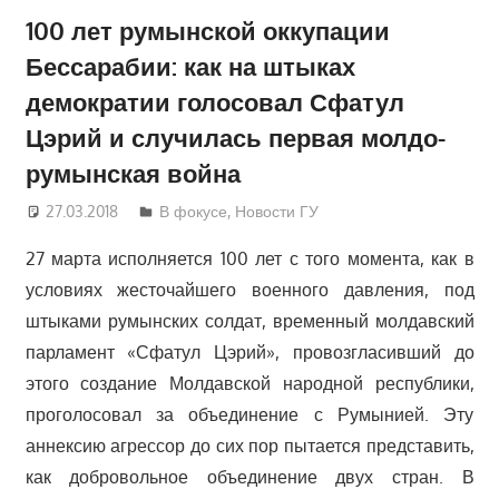
100 лет румынской оккупации
Бессарабии: как на штыках
демократии голосовал Сфатул
Цэрий и случилась первая молдо-
румынская война
27.03.2018
Дмитрий Матвеев
В фокусе
,
Новости ГУ
27 марта исполняется 100 лет с того момента, как в
условиях жесточайшего военного давления, под
штыками румынских солдат, временный молдавский
парламент «Сфатул Цэрий», провозгласивший до
этого создание Молдавской народной республики,
проголосовал за объединение с Румынией. Эту
аннексию агрессор до сих пор пытается представить,
как добровольное объединение двух стран. В