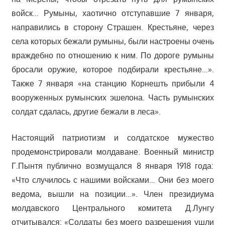
войск… Румыны, хаотично отступавшие 7 января,
направились в сторону Страшен. Крестьяне, через
села которых бежали румыны, были настроены очень
враждебно по отношению к ним. По дороге румыны
бросали оружие, которое подбирали крестьяне…».
Также 7 января «на станцию Корнешть прибыли 4
вооруженных румынских эшелона. Часть румынских
солдат сдалась, другие бежали в леса».
Настоящий патриотизм и солдатское мужество
продемонстрировали молдаване. Военный министр
Г.Пынтя публично возмущался 8 января 1918 года:
«Что случилось с нашими войсками… Они без моего
ведома, вышли на позиции…». Член президиума
молдавского Центрального комитета Д.Лунгу
отчитывался: «Солдаты без моего разрешения ушли