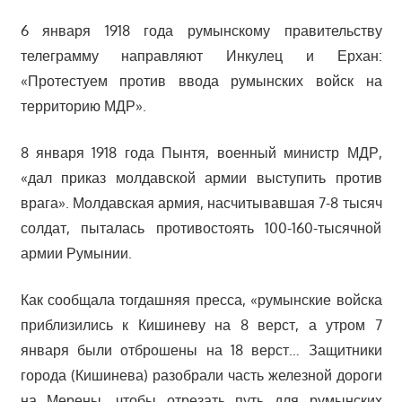
6 января 1918 года румынскому правительству
телеграмму направляют Инкулец и Ерхан:
«Протестуем против ввода румынских войск на
территорию МДР».
8 января 1918 года Пынтя, военный министр МДР,
«дал приказ молдавской армии выступить против
врага». Молдавская армия, насчитывавшая 7-8 тысяч
солдат, пыталась противостоять 100-160-тысячной
армии Румынии.
Как сообщала тогдашняя пресса, «румынские войска
приблизились к Кишиневу на 8 верст, а утром 7
января были отброшены на 18 верст… Защитники
города (Кишинева) разобрали часть железной дороги
на Мерены, чтобы отрезать путь для румынских