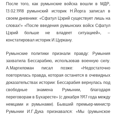
После того, как румынские войска вошли в МДР,
13.02.1918 румынский историк Н.Йорга записал в
своем дневнике: «Сфатул Цэрий существует лишь на
словах!» «После введения румынских войск Сфатул
Цэрий больше не владеет ситуацией», –
констатировал историк И.Цуркану.
Румынские политики признали правду: Румыния
захватила Бессарабию, использовав военную силу.
А.Маргиломан писал позже: «Недостаточно
повторялась правда, которая останется в очевидных
доказательствах истории: Бессарабия вернулась под
свободные знамена Румынии, благодаря
переговорам в Бухаресте» (с декабря 1917 года между
немцами и румынами). Бывший премьер-министр
Румынии И.Г.Дука признавался: «Мы (румынское