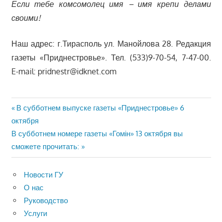
Если тебе комсомолец имя – имя крепи делами
своими!
Наш адрес: г.Тирасполь ул. Манойлова 28. Редакция
газеты «Приднестровье». Тел. (533)9-70-54, 7-47-00.
E-mail: pridnestr@idknet.com
Навигация
Предыдущая
В субботнем выпуске газеты «Приднестровье» 6
запись:
октября
по
Следующая
В субботнем номере газеты «Гомін» 13 октября вы
записям
запись:
сможете прочитать:
Новости ГУ
О нас
Руководство
Услуги