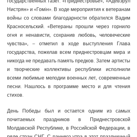
государственных газет: «Приднестровье», «Адевэрул
Нистрян» и «Гомiн». В ходе мероприятия к ветеранам
войны со словами благодарности обратился Вадим
Красносельский. «Ветераны прошли через горнило
огня и ненависти, сохранив любовь, человеческие
чувства», – отметил в ходе выступления Глава
государства, пожелав всем приднестровцам мира и
никогда не предавать память предков. Затем артисты
и творческие коллективы республики исполнили
всеми любимые мелодии военных лет, современные
песни. Нашлось в программе место и для чтения
стихов.
День Победы был и остается одним из самых
почитаемых праздников в Приднестровской
Молдавской Республике, в Российской Федерации, в
ряде стран СНГ. С раннего утра в этот праздничный