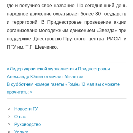
где и получило свое название. На сегодняшний день
народное движение охватывает более 80 государств
и территорий. В Приднестровье проведение акции
организовано молодежным движением «Звезда» при
поддержке Днестровско-Прутского центра РИСИ и
ПГУ им. Т.Г. Шевченко.
Навигация
Предыдущая
Лидер украинской журналистики Приднестровья
запись:
Александр Юшин отмечает 65-летие
по
Следующая
В субботнем номере газеты «Гомін» 12 мая вы сможете
записям
запись:
прочитать:
Новости ГУ
О нас
Руководство
Услуги