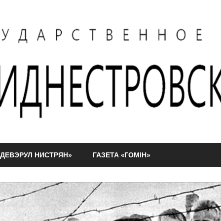
АДЕВЭРУЛ НИСТРЯН»
ГАЗЕТА «ГОМIН»