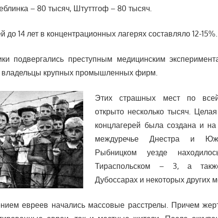
реблинка – 80 тысяч, Штуттгоф – 80 тысяч.
ей до 14 лет в концентрационных лагерях составляло 12-15%.
ники подвергались преступным медицинским эксперимент
и владельцы крупных промышленных фирм.
Этих страшных мест по все
открыто несколько тысяч. Целая
концлагерей была создана и на
междуречье Днестра и Юж
Рыбницком уезде находило
Тираспольском – 3, а такж
Дубоссарах и некоторых других м
ением евреев начались массовые расстрелы. Причем жер