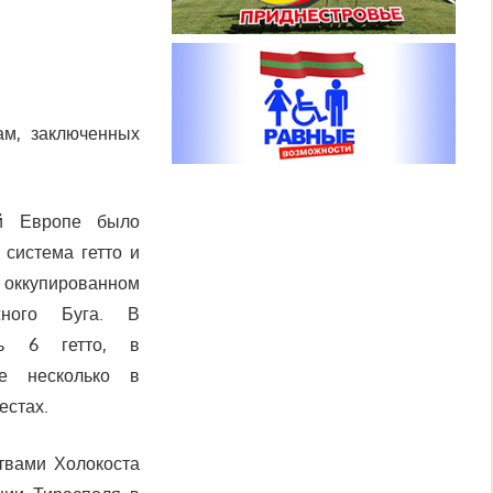
ам, заключенных
й Европе было
 система гетто и
 оккупированном
ного Буга. В
сь 6 гетто, в
е несколько в
естах.
твами Холокоста