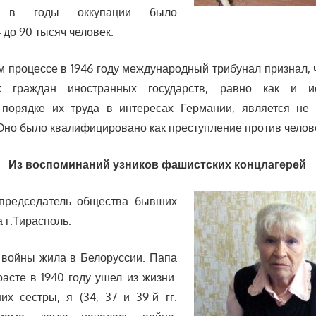
ье в годы оккупации было
 до 90 тысяч человек.
 процессе в 1946 году международный трибунал признал, 
 граждан иностранных государств, равно как и и
 порядке их труда в интересах Германии, является не
Оно было квалифицировано как преступление против челов
Из воспоминаний узников фашистских концлагерей
 председатель общества бывших
 г.Тирасполь:
 войны жила в Белоруссии. Папа
расте в 1940 году ушел из жизни.
х сестры, я (34, 37 и 39-й гг.