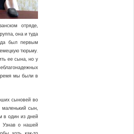
занском отряде,
уппа, она и туда
ода был первым
немецкую тюрьму.
ть ее сына, но у
к неблагонадежных
время мы были в
рших сыновей во
 маленький сын,
м в один из дней
. Узнав о нашей
обы хоть как-то