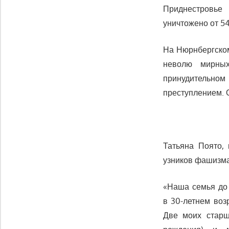
Приднестров
уничтожено от 54
На Нюрнбергском
неволю мирных
принудительном
преступлением. 
Татьяна Поято,
узников фашизма
«Наша семья до
в 30-летнем воз
Две моих старши