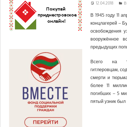
12.04.2018
Д
В
В 1945 году 11 
концлагерей – Б
освобождения у
вооружённое в
предыдущих попы
Всего на тер
гитлеровцам, со
смерти и тюрьма
более 11 милл
погибших – 5 м
пятый узник был