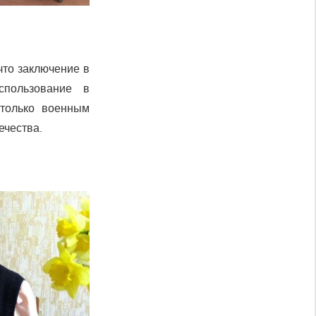
что заключение в
спользование в
 только военным
ечества.