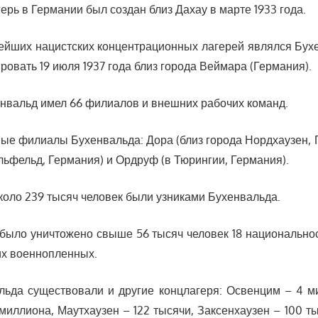
ерь в Германии был создан близ Дахау в марте 1933 года.
нейших нацистских концентрационных лагерей являлся Бух
овать 19 июля 1937 года близ города Веймара (Германия).
хенвальд имел 66 филиалов и внешних рабочих команд.
ные филиалы Бухенвальда: Дора (близ города Нордхаузен, 
льфельд, Германия) и Ордруф (в Тюрингии, Германия).
около 239 тысяч человек были узниками Бухенвальда.
 было уничтожено свыше 56 тысяч человек 18 национальнос
ких военнопленных.
льда существовали и другие концлагеря: Освенцим – 4 м
 миллиона, Маутхаузен – 122 тысячи, Заксенхаузен – 100 т