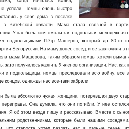
ама, когда началась война,
 не успели. Немцы очень быстро
остались у себя дома в поселке
а в Витебской области. Мама стала связной в парти
ения. У нас была комсомольская подпольная молодежная гр
ил подпольщиками Пётр Машеров, который до 80-го г
артии Белоруссии. На маму донес сосед, и ее заключили в 
дела мама Машерова, таким образом немцы хотели вымани
ь, зато получилось казнить 9 членов организации. Нас, ка
ки и подпольщицы, немцы преследовали всю войну, все 
це концов, однажды нас все-таки забрали.
ми была абсолютно чужая женщина, потерявшая двух ста
переправы. Она думала, что они погибли. У нее остался
ния. Я об этом везде пишу и рассказываю. Вместе с сыно
альним родственникам, которые были нашими соседями
м, что староста хотел раздать нас в разные семьи, чт