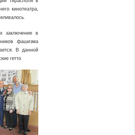
ции Тирасполя в
него кинотеатра,
реливалось.
х заключение в
зников фашизма
ается. В данной
кие гетто.