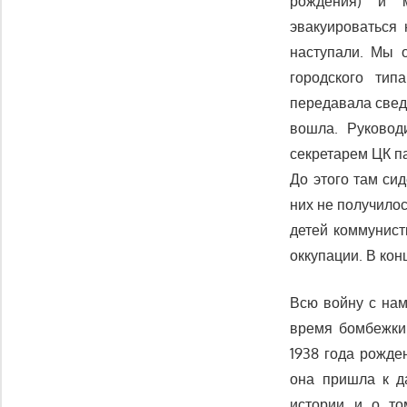
рождения) и м
эвакуироваться
наступали. Мы 
городского тип
передавала свед
вошла. Руковод
секретарем ЦК п
До этого там си
них не получилос
детей коммунист
оккупации. В кон
Всю войну с на
время бомбежки 
1938 года рожде
она пришла к д
истории и о то