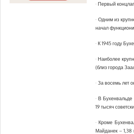
· Первый концлаг
· Одним из круп
начал функционир
· К 1945 году Бу
· Наиболее круп
(близ города Заа
· За восемь лет 
· В Бухенвальде
19 тысяч советс
· Кроме Бухенва
Майданек – 1,38