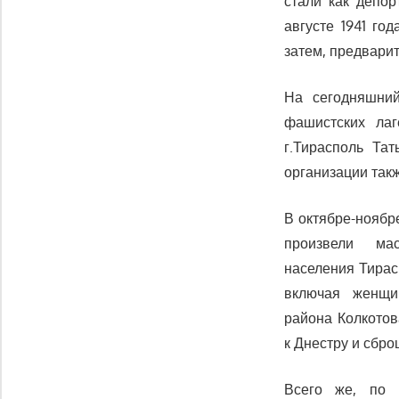
стали как депор
августе 1941 го
затем, предвари
На сегодняшний
фашистских лаг
г.Тирасполь Та
организации такж
В октябре-ноябр
произвели ма
населения Тирасп
включая женщи
района Колкото
к Днестру и сбро
Всего же, по 