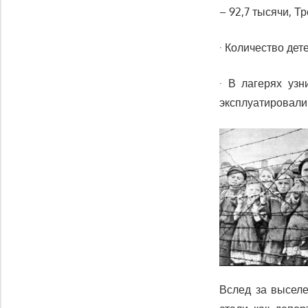
– 92,7 тысячи, Т
· Количество дет
· В лагерях уз
эксплуатировал
Вслед за высел