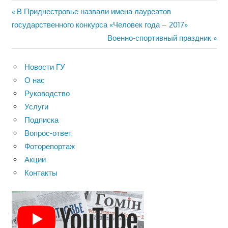
Навигация
Предыдущая
В Приднестровье назвали имена лауреатов
запись:
государственного конкурса «Человек года – 2017»
по
Следующая
Военно-спортивный праздник
записям
запись:
Новости ГУ
О нас
Руководство
Услуги
Подписка
Вопрос-ответ
Фоторепортаж
Акции
Контакты