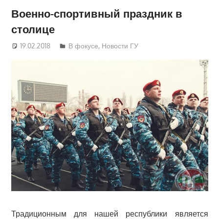
Военно-спортивный праздник в
столице
19.02.2018
Руслан Додонов
В фокусе
,
Новости ГУ
Традиционным для нашей республики является