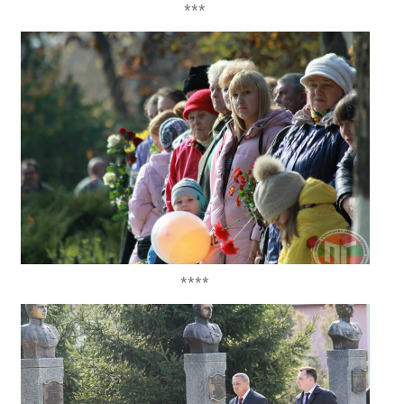
***
****