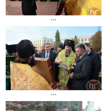
***
***