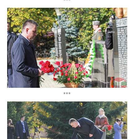
***
***