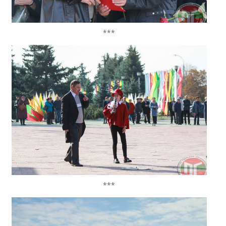
***
***