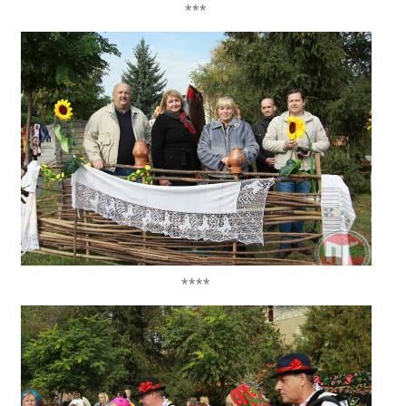
***
****