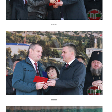
***
***