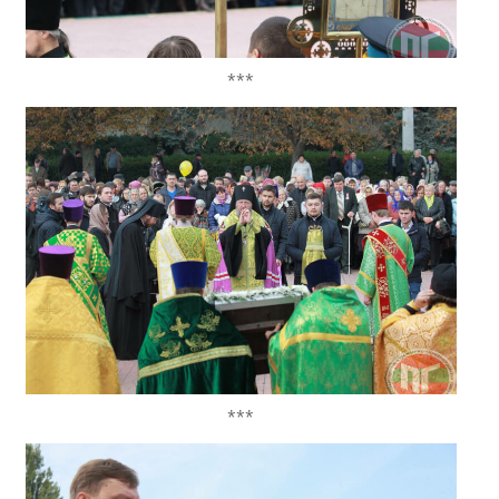
***
***