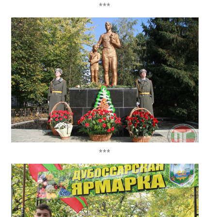
***
***