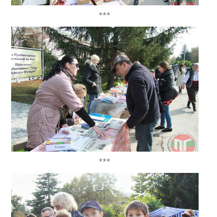
***
***