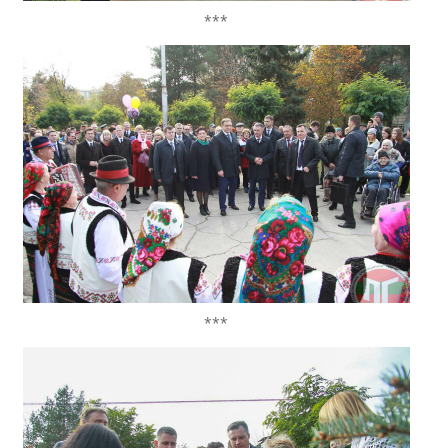
***
***