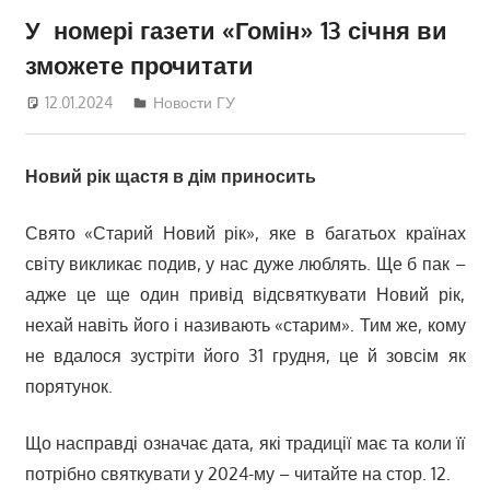
У номері газети «Гомін» 13 січня ви
зможете прочитати
12.01.2024
Дмитрий
Новости ГУ
Новий рік щастя в дім приносить
Свято «Старий Новий рік», яке в багатьох країнах
світу викликає подив, у нас дуже люблять. Ще б пак –
адже це ще один привід відсвяткувати Новий рік,
нехай навіть його і називають «старим». Тим же, кому
не вдалося зустріти його 31 грудня, це й зовсім як
порятунок.
Що насправді означає дата, які традиції має та коли її
потрібно святкувати у 2024-му – читайте на стор. 12.