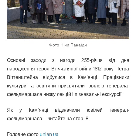
Фото Ніни Панаїди
Основні заходи з нагоди 255-річчя від дня
народження героя Вітчизняної війни 1812 року Петра
Вітгенштейна відбулися в Кам’янці. Працівники
культури та освітяни присвятили ювілею генерала-
фельдмаршала низку лекцій і пізнавальні екскурсії.
Як у Кам’янці відзначили ювілей генерал-
фельдмаршала – читайте на стор. 8.
Головне фото
unian.ua