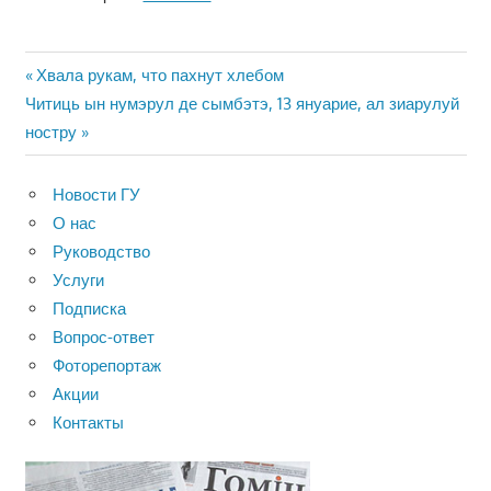
Навигация
Предыдущая
Хвала рукам, что пахнут хлебом
Следующая
запись:
Читиць ын нумэрул де сымбэтэ, 13 януарие, ал зиарулуй
по
запись:
ностру
записям
Новости ГУ
О нас
Руководство
Услуги
Подписка
Вопрос-ответ
Фоторепортаж
Акции
Контакты