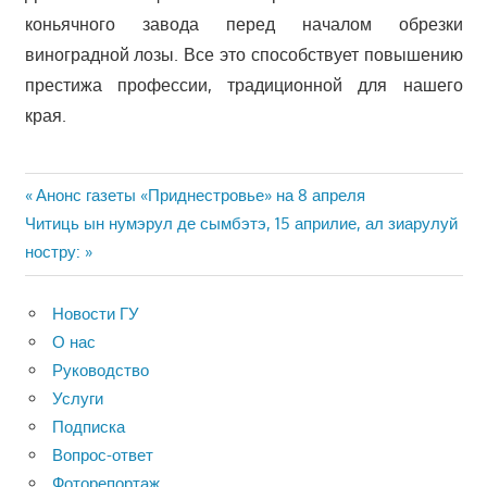
коньячного завода перед началом обрезки
виноградной лозы. Все это способствует повышению
престижа профессии, традиционной для нашего
края.
Навигация
Предыдущая
Анонс газеты «Приднестровье» на 8 апреля
Следующая
запись:
Читиць ын нумэрул де сымбэтэ, 15 априлие, ал зиарулуй
по
запись:
ностру:
записям
Новости ГУ
О нас
Руководство
Услуги
Подписка
Вопрос-ответ
Фоторепортаж