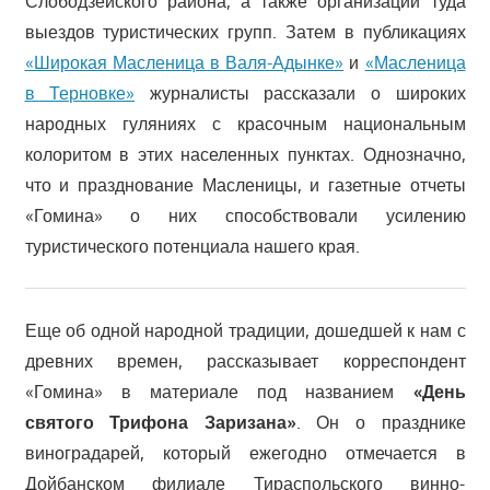
Слободзейского района, а также организации туда
выездов туристических групп. Затем в публикациях
«Широкая Масленица в Валя-Адынке»
и
«Масленица
в Терновке»
журналисты рассказали о широких
народных гуляниях с красочным национальным
колоритом в этих населенных пунктах. Однозначно,
что и празднование Масленицы, и газетные отчеты
«Гомина» о них способствовали усилению
туристического потенциала нашего края.
Еще об одной народной традиции, дошедшей к нам с
древних времен, рассказывает корреспондент
«Гомина» в материале под названием
«День
святого Трифона Заризана»
. Он о празднике
виноградарей, который ежегодно отмечается в
Дойбанском филиале Тираспольского винно-