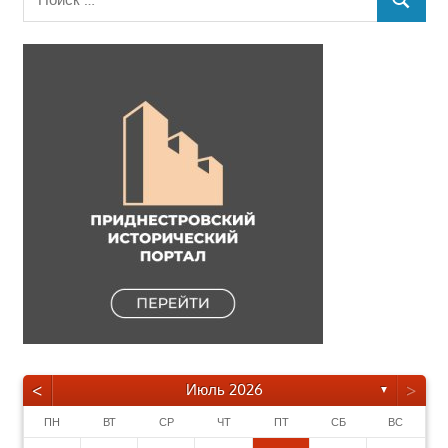
ПОИСК
для:
<
>
Июль 2026
▼
ПН
ВТ
СР
ЧТ
ПТ
СБ
ВС