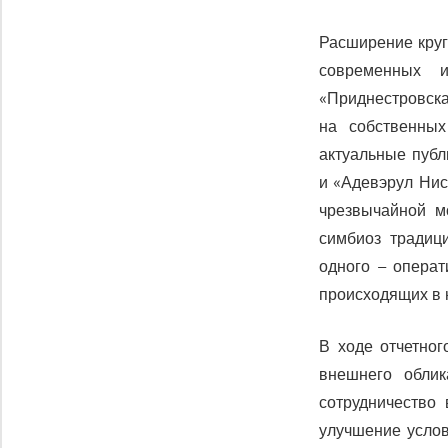
Расширение круг
современных 
«Приднестровска
на собственных
актуальные публ
и «Адевэрул Нис
чрезвычайной мо
симбиоз традиц
одного – операт
происходящих в 
В ходе отчетног
внешнего облик
сотрудничество
улучшение услов