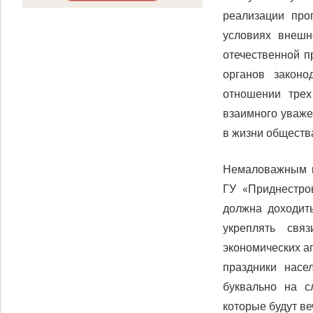
реализации про
условиях внешн
отечественной п
органов закон
отношении трех
взаимного уваже
в жизни обществ
Немаловажным н
ГУ «Приднестро
должна доходит
укреплять свя
экономических а
праздники насе
буквально на с
которые будут ве