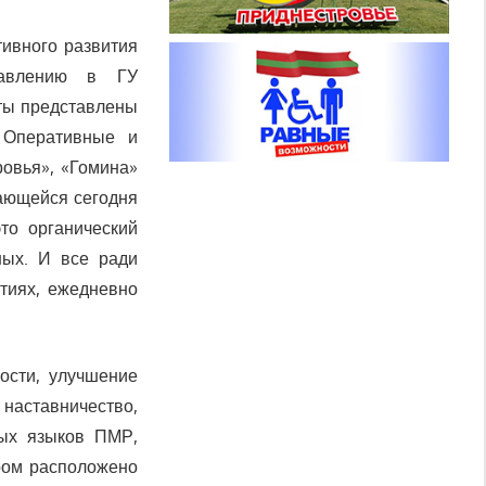
тивного развития
равлению в ГУ
еты представлены
 Оперативные и
ровья», «Гомина»
чающейся сегодня
то органический
ных. И все ради
тиях, ежедневно
ости, улучшение
наставничество,
ных языков ПМР,
ором расположено