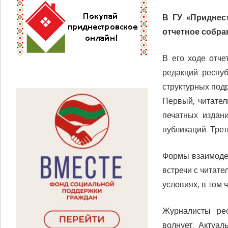
В ГУ «Приднес
отчетное собра
В его ходе отче
редакций респуб
структурных под
Первый, читател
печатных издан
публикаций. Трет
Формы взаимодей
встречи с читате
условиях, в том 
Журналисты рес
волнует. Актуал