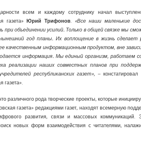
арности всем и каждому сотруднику начал выступлен
ая газета»
Юрий Трифонов
.
«Все наши маленькие до
 при объединении усилий. Только в общей связке мы смо
нынешний год планы. Их воплощение в жизнь сделает 
ее качественным информационным продуктом, вне завис
подается информация. Мы единый организм, работаем с
еха реализации наших совместных планов при поддер
учредителей республиканских газет»,
– констатировал 
я газета».
что различного рода творческие проекты, которые иниции
овская газета» редакциями газет, находят всемерную подд
ифрового развития, связи и массовых коммуникаций. 
поиск новых форм взаимодействия с читателями, налаж