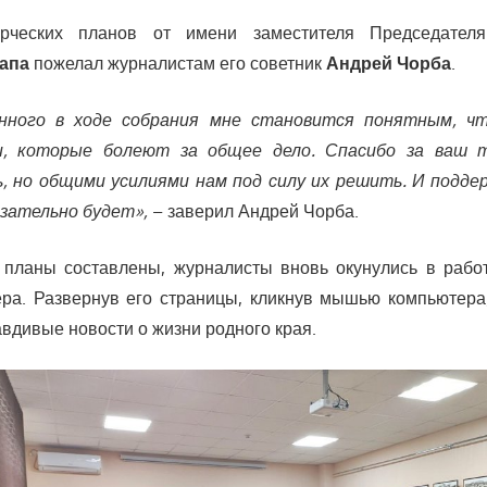
орческих планов от имени заместителя Председателя
апа
пожелал журналистам его советник
Андрей Чорба
.
анного в ходе собрания мне становится понятным, ч
, которые болеют за общее дело. Спасибо за ваш т
ь, но общими усилиями нам под силу их решить. И подде
зательно будет»,
– заверил Андрей Чорба.
 планы составлены, журналисты вновь окунулись в работ
ра. Развернув его страницы, кликнув мышью компьютера
авдивые новости о жизни родного края.