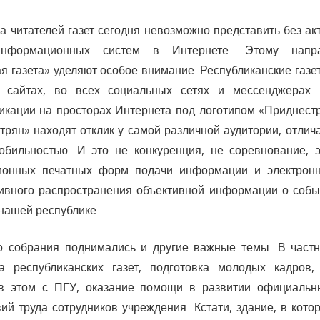
а читателей газет сегодня невозможно представить без ак
информационных систем в Интернете. Этому нап
я газета» уделяют особое внимание. Республиканские газ
 сайтах, во всех социальных сетях и мессенджерах.
икации на просторах Интернета под логотипом «Приднест
трян» находят отклик у самой различной аудитории, отли
бильностью. И это не конкуренция, не соревнование, э
ионных печатных форм подачи информации и электрон
ивного распространения объективной информации о собы
нашей республике.
о собрания поднимались и другие важные темы. В частн
а республиканских газет, подготовка молодых кадров, 
 в этом с ПГУ, оказание помощи в развитии официаль
ий труда сотрудников учреждения. Кстати, здание, в кот