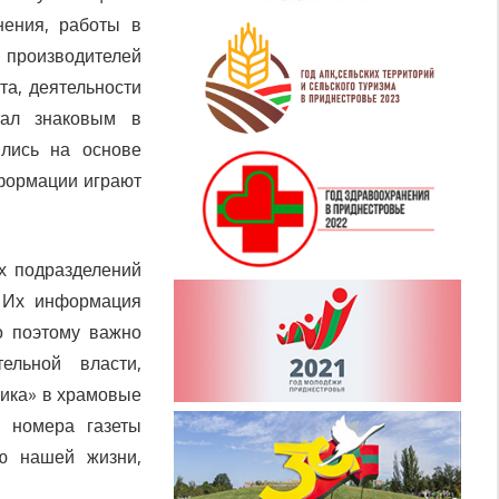
нения, работы в
 производителей
та, деятельности
тал знаковым в
ились на основе
нформации играют
х подразделений
. Их информация
о поэтому важно
ельной власти,
чика» в храмовые
е номера газеты
ью нашей жизни,