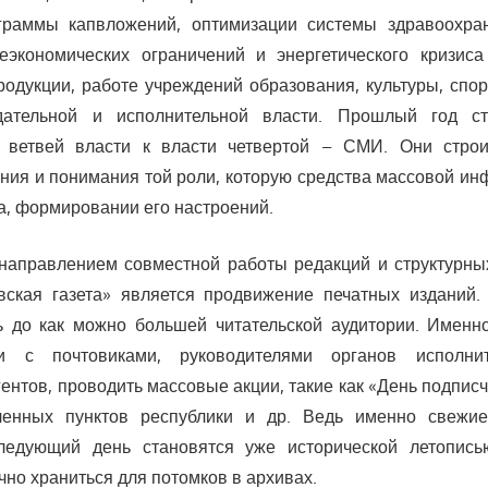
граммы капвложений, оптимизации системы здравоохра
еэкономических ограничений и энергетического кризиса
родукции, работе учреждений образования, культуры, спор
одательной и исполнительной власти. Прошлый год с
 ветвей власти к власти четвертой – СМИ. Они стро
ния и понимания той роли, которую средства массовой и
а, формировании его настроений.
аправлением совместной работы редакций и структурны
вская газета» является продвижение печатных изданий
ь до как можно большей читательской аудитории. Именн
зи с почтовиками, руководителями органов исполнит
гентов, проводить массовые акции, такие как «День подпис
ленных пунктов республики и др. Ведь именно свежи
ледующий день становятся уже исторической летопис
чно храниться для потомков в архивах.