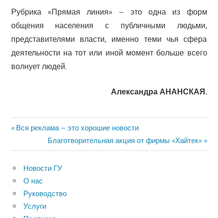
Рубрика «Прямая линия» – это одна из форм
общения населения с публичными людьми,
представителями власти, именно теми чья сфера
деятельности на тот или иной момент больше всего
волнует людей.
Александра АНАНСКАЯ.
Навигация
Предыдущая
Вся реклама – это хорошие новости
запись:
Следующая
Благотворительная акция от фирмы «Хайтек»
по
запись:
записям
Новости ГУ
О нас
Руководство
Услуги