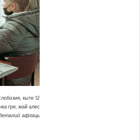
лобозия, кыте 12
нка гря, май алес
деталий афлаць