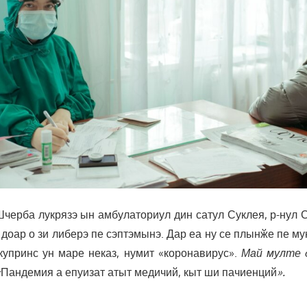
черба лукрязэ ын амбулаториул дин сатул Суклея, р-нул С
 доар о зи либерэ пе сэптэмынэ. Дар еа ну се плынӂе пе му
 купринс ун маре неказ, нумит «коронавирус».
Май мулте 
«
Пандемия а епуизат атыт медичий, кыт ши пачиенций
».