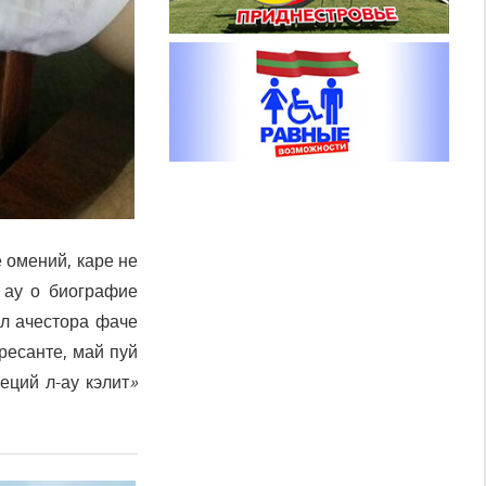
 омений, каре не
 ау о биографие
л ачестора фаче
ресанте, май пуй
еций л-ау кэлит
»