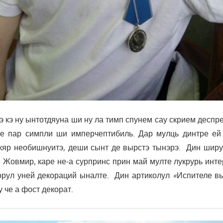
 кэ ну ынтотдяуна ши ну ла тимп спунем сау скрием деспре
ре пар симпли ши имперчептибиль. Дар мулць динтре ей
кяр необишнуитэ, деши сынт де вырстэ тынэрэ. Дин ширу
 Жовмир, каре не-а сурпринс прин май мулте лукрурь инте
орул уней декораций ыналте. Дин артиколул
«
Испителе вь
 че а фост декорат.