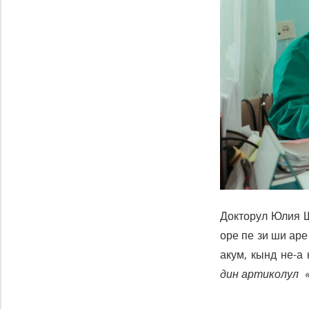
Докторул Юлия Ш
оре пе зи ши аре
акум, кынд не-а
дин артиколул 