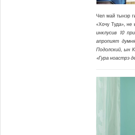
Чел май тынэр г
«Хочу Туда», не
инклусив 10 пр
апропият думня
Подолский, ын 
«Гура ноастрэ д