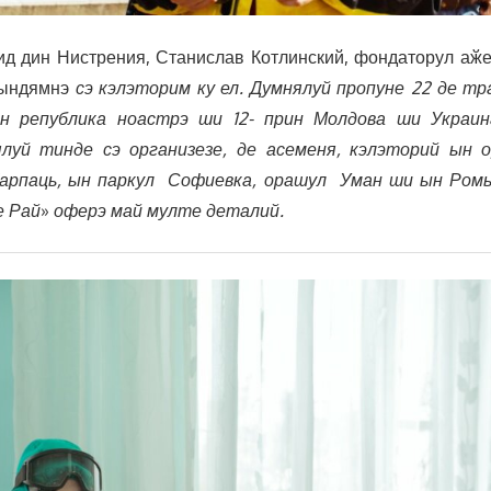
ид дин Нистрения, Станислав Котлинский, фондаторул аӂ
 ындямнэ
сэ кэлэторим ку ел. Думнялуй пропуне 22 де тр
ин република ноастрэ ши 12- прин Молдова ши Украи
луй тинде сэ организезе, де асеменя, кэлэторий ын 
Карпаць, ын паркул Софиевка, орашул Уман ши ын Ром
е Рай
»
оферэ май мулте деталий.