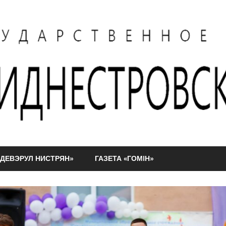
АДЕВЭРУЛ НИСТРЯН»
ГАЗЕТА «ГОМIН»