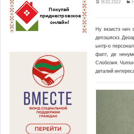
18.02.2022
Д
Ну екзистэ нич 
депэшяскэ. Деоа
ынтр-о персонал
фапт, де ненум
Слобозия.
Читин
деталий интерес