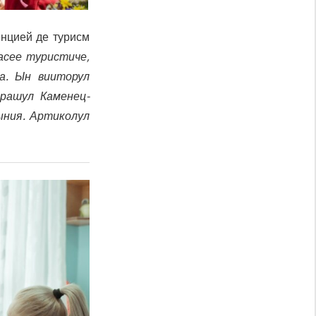
енцией де турисм
асее туристиче,
на. Ын вииторул
орашул Каменец-
ыния. Артиколул