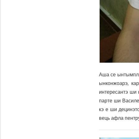
Аша се ынтымплэ
ынконжоарэ, ка
интересантэ ши 
парте ши Василе
кэ е ши децинэт
вець афла пентру