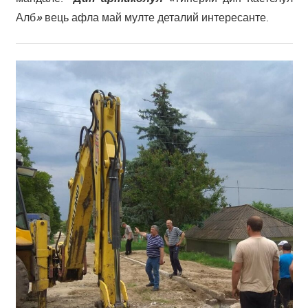
Алб
»
вець афла май мулте деталий интересанте.