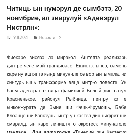
Читиць ын нумэрул де сымбэтэ, 20
ноембрие, ал зиарулуй «Адевэрул
Нистрян»:
19.11.2021
Дмитрий
Новости ГУ
Фиекаре висязэ ла миракол. Аштяптэ реализэрь
динтре челе май грандиоасе. Екзистэ, ынсэ, оамень
каре ну аштяптэ кынд минуниле се вор ынтымпла, чи
сингурь ышь трансформэ вяца ынтр-о повесте. Ун
басм адевэрат е вяца фамилией Белый дин сатул
Красненькое, районул Рыбница, пентру кэ е
ынконжуратэ де Зыне ши Фець-Фрумошь, Бабе
Клоанце ши Кэпкэунь ынтр-ун кастел дин нифрит ши
смаралд, ын каре лиништя о окротеск минунателе
мандале.
Дин артиколул «
Тинерий дин Кастелул