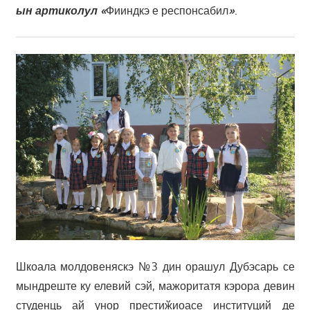
ын артиколул «
Фииндкэ е респонсабил
»
.
Шкоала молдовеняскэ №3 дин орашул Дубэсарь се
мындреште ку елевий сэй, мажоритатя кэрора девин
студенць ай унор престиӂиоасе институций де