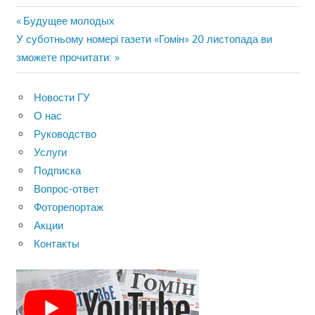
Навигация
Предыдущая
Будущее молодых
Следующая
запись:
У суботньому номері газети «Гомін» 20 листопада ви
по
запись:
зможете прочитати:
записям
Новости ГУ
О нас
Руководство
Услуги
Подписка
Вопрос-ответ
Фоторепортаж
Акции
Контакты