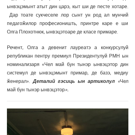
ынвэцэмынт атыт дин царэ, кыт ши де песте хотаре.
Дар тоате сукчеселе лор сынт ун род ал мунчий
педагоӂилор професионишть, принтре каре е ши
Олга Плохотнюк, ынвэцэтоаре де класе примаре.
Речент, Олга а девенит лауреатэ а конкурсулуй
републикан пентру премиул Президентулуй РМН ын
номинализаря «Чел май бун тынэр ынвэцэтор дин
системул де ынвэцэмынт примар, де базэ, медиу
ӂенерал».
Деталий гэсиць ын артиколул
«
Чел
май бун тынэр ынвэцэтор
».