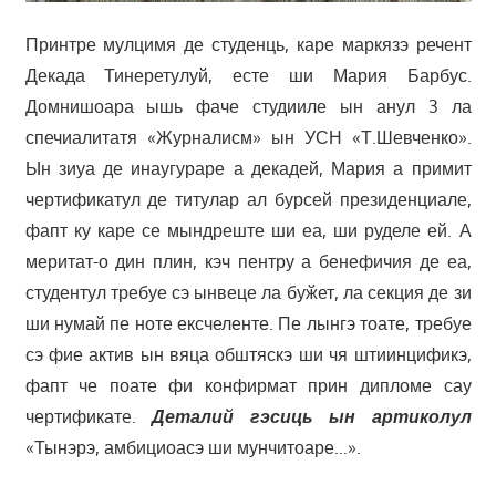
Принтре мулцимя де студенць, каре маркязэ речент
Декада Тинеретулуй, есте ши Мария Барбус.
Домнишоара ышь фаче студииле ын анул 3 ла
спечиалитатя «Журналисм» ын УСН «Т.Шевченко».
Ын зиуа де инаугураре а декадей, Мария а примит
чертификатул де титулар ал бурсей президенциале,
фапт ку каре се мындреште ши еа, ши руделе ей. А
меритат-о дин плин, кэч пентру а бенефичия де еа,
студентул требуе сэ ынвеце ла буӂет, ла секция де зи
ши нумай пе ноте ексчеленте. Пе лынгэ тоате, требуе
сэ фие актив ын вяца обштяскэ ши чя штиинцификэ,
фапт че поате фи конфирмат прин дипломе сау
чертификатe.
Деталий гэсиць ын артиколул
«Тынэрэ, амбициоасэ ши мунчитоаре…».