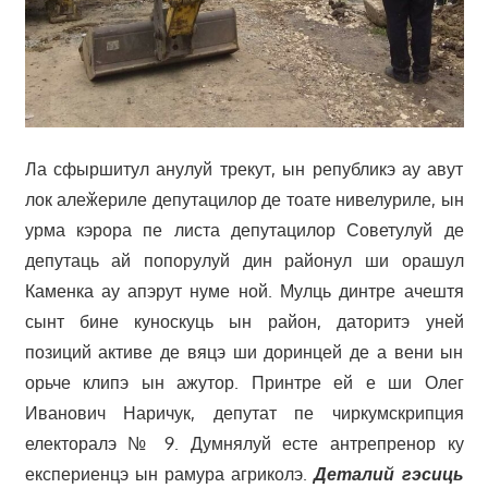
Ла сфыршитул анулуй трекут, ын републикэ ау авут
лок алеӂериле депутацилор де тоате нивелуриле, ын
урма кэрора пе листа депутацилор Советулуй де
депутаць ай попорулуй дин районул ши орашул
Каменка ау апэрут нуме ной. Мулць динтре ачештя
сынт бине куноскуць ын район, даторитэ уней
позиций активе де вяцэ ши доринцей де а вени ын
орьче клипэ ын ажутор. Принтре ей е ши Олег
Иванович Наричук, депутат пе чиркумскрипция
електоралэ № 9. Думнялуй есте антрепренор ку
експериенцэ ын рамура агриколэ.
Деталий гэсиць