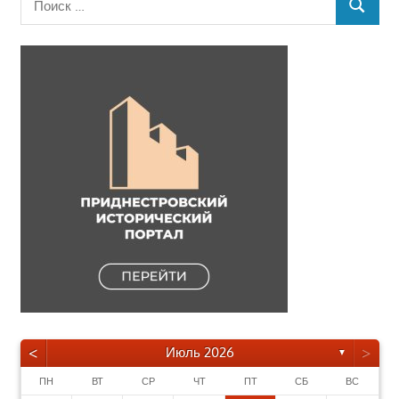
ПОИСК
для:
<
>
Июль 2026
▼
ПН
ВТ
СР
ЧТ
ПТ
СБ
ВС