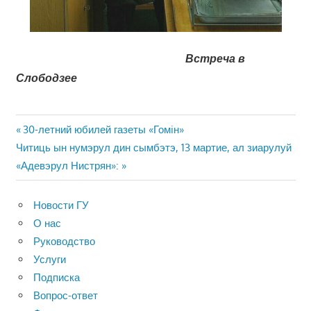
Встреча в
Слободзее
Навигация
Предыдущая
30-летний юбилей газеты «Гомiн»
Следующая
запись:
Читиць ын нумэрул дин сымбэтэ, 13 мартие, ал зиарулуй
по
запись:
«Адевэрул Нистрян»:
записям
Новости ГУ
О нас
Руководство
Услуги
Подписка
Вопрос-ответ