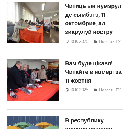
Читиць ын нумэрул
де сымбэтэ, 11
октомбрие, ал
зиарулуй ностру
10.10.2025
Дмитрий
Новости ГУ
Вам буде цікаво!
Читайте в номері за
11 жовтня
10.10.2025
Дмитрий
Новости ГУ
В республику
пришла осенняя