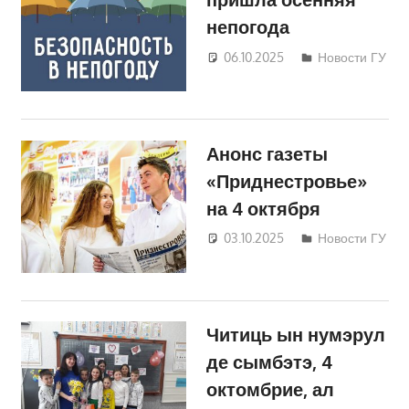
непогода
06.10.2025
Дмитрий
Новости ГУ
Анонс газеты
«Приднестровье»
на 4 октября
03.10.2025
Дмитрий
Новости ГУ
Читиць ын нумэрул
де сымбэтэ, 4
октомбрие, ал