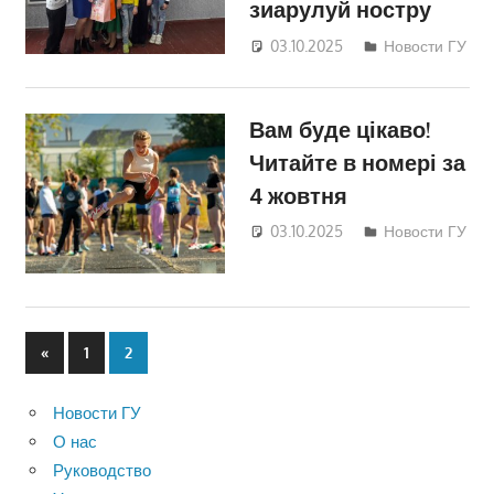
зиарулуй ностру
03.10.2025
Дмитрий
Новости ГУ
Вам буде цікаво!
Читайте в номері за
4 жовтня
03.10.2025
Дмитрий
Новости ГУ
Пагинация
Предыдущие
«
1
2
записи
записей
Новости ГУ
О нас
Руководство