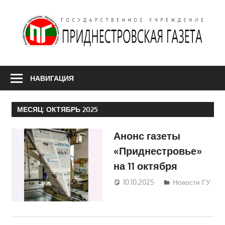
Перейти
к
Г
содержимому
"
г
НАВИГАЦИЯ
МЕСЯЦ:
ОКТЯБРЬ 2025
Анонс газеты
«Приднестровье»
на 11 октября
10.10.2025
Дмитрий
Новости ГУ